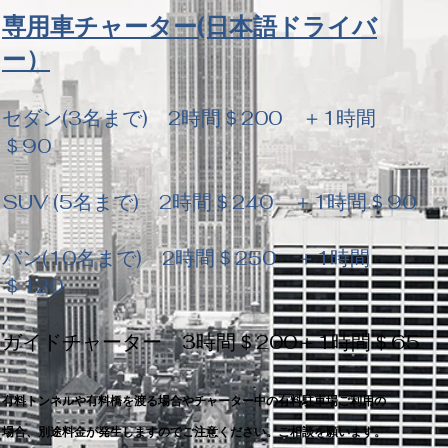
専用車チャーター(日本語ドライバ
ー）
セダン(3名まで) 2時間＄200 ＋1時間
＄90
SUV (5名まで)
2時間＄240 ＋1時間＄90
バン(10名まで)
2時間＄250 ＋1時間
＄120
ガイドチャーター 3時間＄200＋1時間＄65
有料トンネルや有料橋を渡る場合やチャーター中の有料駐車場ご利用の
場合、
別途料金が発生しますのでご注意ください。
ご相談を願います。