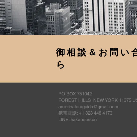
​御相談＆お問
ら
PO BOX 751042
FOREST HILLS NEW YORK 11375 U
americatourguide@gmail.com
​携帯電話: +1 323 448 4173
LINE: hakandursun